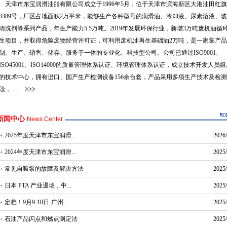
天津市东宝润滑油脂有限公司成立于
1996
年
5
月，位于天津市滨海新区大港油田红旗
3389
号，厂区占地面积
2
万平米，
能够生产各种型号的润滑油、冷却液、尿素溶液、玻
清洗剂等系列产品，
年生产能力
5.5
万吨
。
2019
年
发展
环保行业，新增
3
万吨废机油循
生项目，
并取得危险废物经营许可证，
可利用废机油再生基础油
2
万吨
，是一家集产品
制、生产、销售、储存、服务于一体的专业化、科技型公司。
公司已通过
ISO9001、
ISO45001
、
ISO14000的质量管理体系认证、环境管理体系认证，
成立
技术开发人员组
的技术中心，拥有进口、国产生产检测设备
156余台套，产品采用多项生产技术及检
段，
......
>>>
新闻中心
News Center
2025年度天津市东宝润滑...
2026/
2024年度天津市东宝润滑...
2025/
常见自吸泵的故障及解决方法
2025/
日本 PTA 产业退场，中...
2025/
定档！9月9-10日·广州...
2025/
石油产品闪点和燃点测定法
2025/