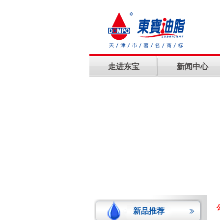
质量规格：GL-5+
包装规格：1L 4L 18L
>> 钛金甲 高沸点发动机冷却液DB-12
质量规格：
走进东宝
新闻中心
包装规格：1.5KG×10
>> 钛金甲 有机型发动机冷却液DB-05
质量规格：
包装规格：1.5KG×10 、
4KG×4
>> 钛金甲 重负荷发动机冷却液DB-04
质量规格：
包装规格：4KG×4、9KG、
18KG
>> 车辆齿轮油
新品推荐
质量规格：API GL-4