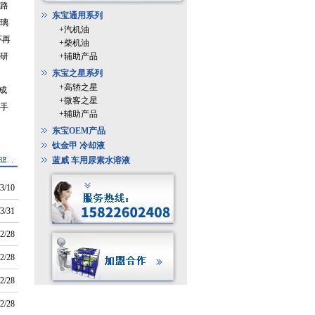
路
东宝通用系列
璃
+汽机油
环再
+柴机油
研
+辅助产品
东宝之星系列
+高轿之星
成
+微客之星
测手
+辅助产品
东宝OEM产品
钛金甲 冷却液
蓝威 车用尿素水溶液
3/10
3/31
2/28
2/28
2/28
2/28