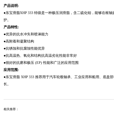
产品说明
:
●
东宝滑脂
XHP 333
特级是一种极压润滑脂，含二硫化钼，能够在枢轴
护。
产品特性
:
●
优异的抗水冲失和喷淋能力
●
高附着和凝聚结构
●
抗锈蚀和抗腐蚀性能优异
●
抗高温热、氧化和结构抗高温劣化性能非常好
●
很好的抗磨和极压
(EP)
性能和广泛的应用范围
应用范围:
●
东宝滑脂
XHP 333
推荐用于汽车轮毂轴承、工业应用和船用、底盘部
长。
相关推荐：