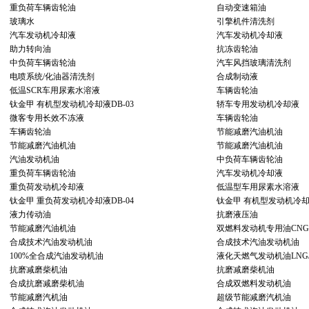
重负荷车辆齿轮油
自动变速箱油
玻璃水
引擎机件清洗剂
汽车发动机冷却液
汽车发动机冷却液
助力转向油
抗冻齿轮油
中负荷车辆齿轮油
汽车风挡玻璃清洗剂
电喷系统/化油器清洗剂
合成制动液
低温SCR车用尿素水溶液
车辆齿轮油
钛金甲 有机型发动机冷却液DB-03
轿车专用发动机冷却液
微客专用长效不冻液
车辆齿轮油
车辆齿轮油
节能减磨汽油机油
节能减磨汽油机油
节能减磨汽油机油
汽油发动机油
中负荷车辆齿轮油
重负荷车辆齿轮油
汽车发动机冷却液
重负荷发动机冷却液
低温型车用尿素水溶液
钛金甲 重负荷发动机冷却液DB-04
钛金甲 有机型发动机冷却液
液力传动油
抗磨液压油
节能减磨汽油机油
双燃料发动机专用油CNG/
合成技术汽油发动机油
合成技术汽油发动机油
100%全合成汽油发动机油
液化天燃气发动机油LNG/
抗磨减磨柴机油
抗磨减磨柴机油
合成抗磨减磨柴机油
合成双燃料发动机油
节能减磨汽机油
超级节能减磨汽机油