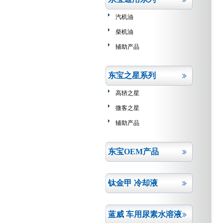
汽机油
柴机油
辅助产品
东宝之星系列
高轿之星
微客之星
辅助产品
东宝OEM产品
钛金甲 冷却液
蓝威 车用尿素水溶液