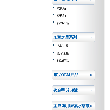
汽机油
柴机油
辅助产品
东宝之星系列
高轿之星
微客之星
辅助产品
东宝OEM产品
钛金甲 冷却液
蓝威 车用尿素水溶液