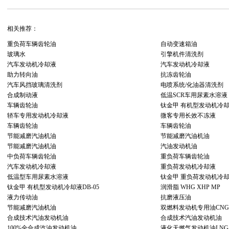
相关推荐：
重负荷车辆齿轮油
自动变速箱油
玻璃水
引擎机件清洗剂
汽车发动机冷却液
汽车发动机冷却液
助力转向油
抗冻齿轮油
汽车风挡玻璃清洗剂
电喷系统/化油器清洗剂
合成制动液
低温SCR车用尿素水溶液
车辆齿轮油
钛金甲 有机型发动机冷却液
轿车专用发动机冷却液
微客专用长效不冻液
车辆齿轮油
车辆齿轮油
节能减磨汽油机油
节能减磨汽油机油
节能减磨汽油机油
汽油发动机油
中负荷车辆齿轮油
重负荷车辆齿轮油
汽车发动机冷却液
重负荷发动机冷却液
低温型车用尿素水溶液
钛金甲 重负荷发动机冷却液
钛金甲 有机型发动机冷却液DB-05
润滑脂 WHG XHP MP
液力传动油
抗磨液压油
节能减磨汽油机油
双燃料发动机专用油CNG/
合成技术汽油发动机油
合成技术汽油发动机油
100%全合成汽油发动机油
液化天燃气发动机油LNG/